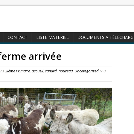
CONTACT
LISTE MATÉRIEL
DOCUMENTS À TÉLÉCHARG
 ferme arrivée
ns
2ième Primaire
,
accueil
,
canard
,
nouveau
,
Uncategorized
// 0