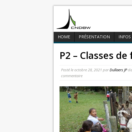
HOME
PRÉSENTATION
INFOS
P2 – Classes de
Posté le
octobre 28, 2021
par
Dullaers JP
da
commentaire