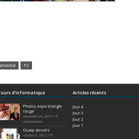
amental
P2
Cours d’informatique
Articles récents
Photos expo triangle
Jour 4
rouge
Jour 3
novembre 24, 2017 // 0
Jour 2
commentaire
Jour 1
Ouaip devoirs
octobre 6, 2017 // 0