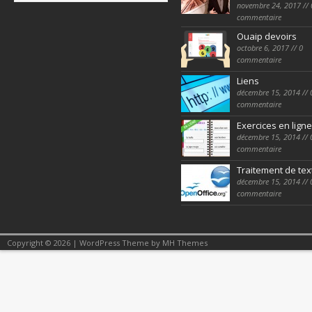
novembre 24, 2017 // 
commentaire
Ouaip devoirs
octobre 6, 2017 // 0
commentaire
Liens
décembre 15, 2014 // 
commentaire
Exercices en ligne
décembre 15, 2014 // 
commentaire
Traitement de tex
décembre 15, 2014 // 
commentaire
Copyright © 2026 | WordPress Theme by
MH Themes