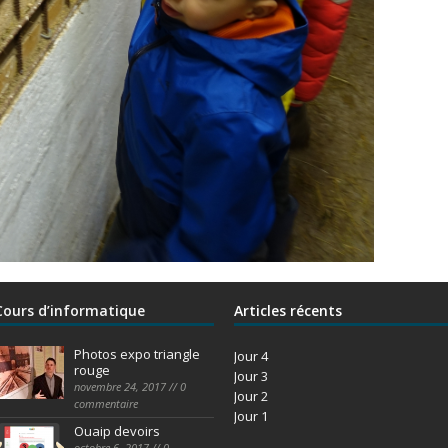
Cours d’informatique
Articles récents
Photos expo triangle
Jour 4
rouge
Jour 3
novembre 24, 2017 // 0
Jour 2
commentaire
Jour 1
Ouaip devoirs
octobre 6, 2017 // 0