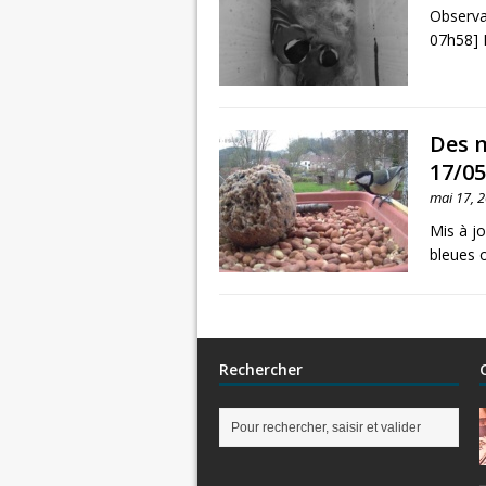
Observa
07h58] D
Des n
17/05
mai 17, 
Mis à j
bleues o
Rechercher