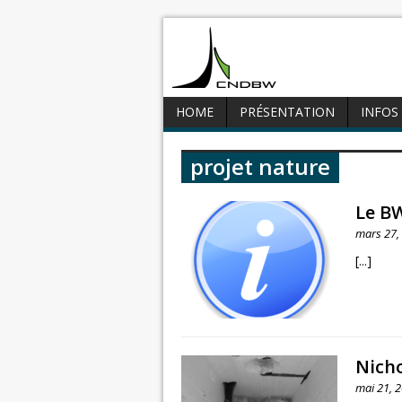
HOME
PRÉSENTATION
INFOS
projet nature
Le BW
mars 27,
[...]
Nicho
mai 21, 