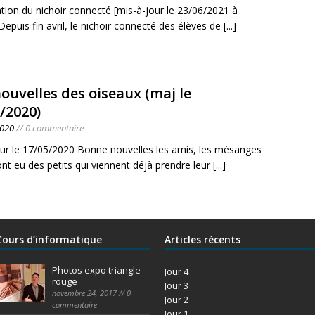
tion du nichoir connecté [mis-à-jour le 23/06/2021 à
epuis fin avril, le nichoir connecté des élèves de
[...]
ouvelles des oiseaux (maj le
/2020)
2020
// 0 commentaire
our le 17/05/2020 Bonne nouvelles les amis, les mésanges
nt eu des petits qui viennent déjà prendre leur
[...]
Cours d’informatique
Articles récents
Photos expo triangle
Jour 4
rouge
Jour 3
novembre 24, 2017 // 0
Jour 2
commentaire
Jour 1