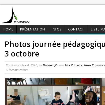
HOME
PRÉSENTATION
INFOS
CONTACT
LISTE M
Photos journée pédagogiqu
3 octobre
Posté le
octobre 4, 2022
par
Dullaers JP
dans
1ère Primaire
,
2ième Primaire
,
// 0 commentaire