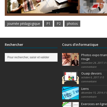
journée pédagogique
P1
P2
photos
Rechercher
Cours d’informatique
Photos expo trian
rouge
novembre 24, 2017 // 
commentaire
Ouaip devoirs
octobre 6, 2017 // 0
commentaire
Liens
décembre 15, 2014 // 
commentaire
Exercices en ligne