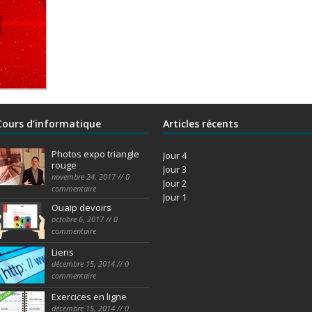
Cours d’informatique
Articles récents
Photos expo triangle
Jour 4
rouge
Jour 3
novembre 24, 2017 // 0
Jour 2
commentaire
Jour 1
Ouaip devoirs
octobre 6, 2017 // 0
commentaire
Liens
décembre 15, 2014 // 0
commentaire
Exercices en ligne
décembre 15, 2014 // 0