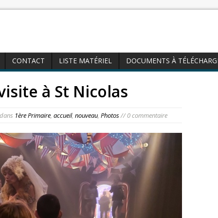
CONTACT
LISTE MATÉRIEL
DOCUMENTS À TÉLÉCHARG
isite à St Nicolas
dans
1ère Primaire
,
accueil
,
nouveau
,
Photos
// 0 commentaire