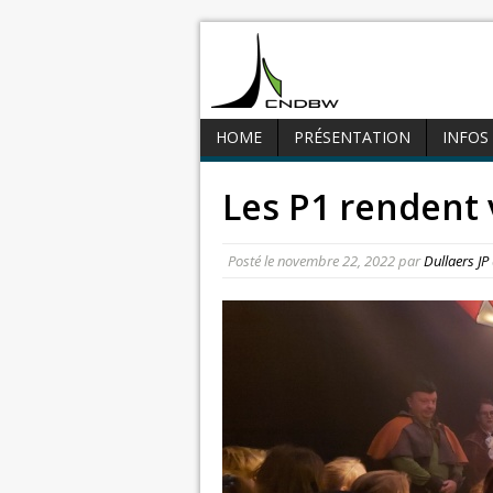
HOME
PRÉSENTATION
INFOS
Les P1 rendent v
Posté le
novembre 22, 2022
par
Dullaers JP