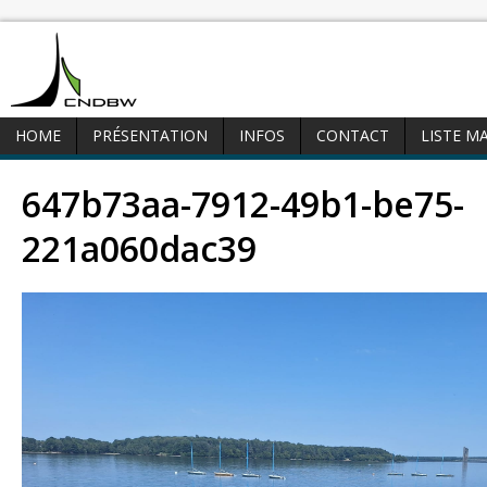
HOME
PRÉSENTATION
INFOS
CONTACT
LISTE M
647b73aa-7912-49b1-be75-
221a060dac39