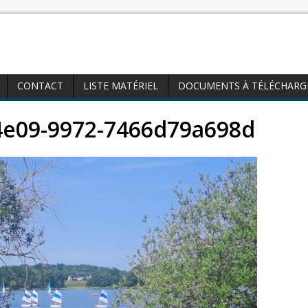
CONTACT
LISTE MATÉRIEL
DOCUMENTS À TÉLÉCHARG
4e09-9972-7466d79a698d