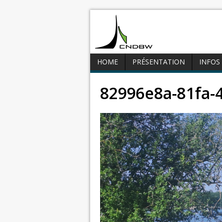
HOME
PRÉSENTATION
INFOS
82996e8a-81fa-