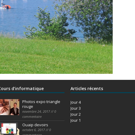
Cours d’informatique
Articles récents
Photos expo triangle
Jour 4
rouge
Jour 3
novembre 24, 2017 // 0
Jour 2
commentaire
Jour 1
Ouaip devoirs
octobre 6, 2017 // 0
commentaire